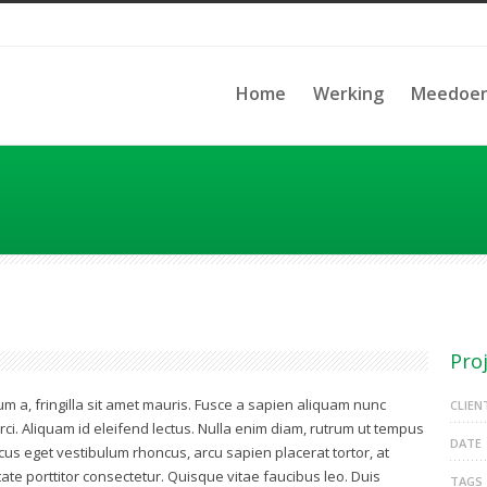
Home
Werking
Meedoe
Proj
um a, fringilla sit amet mauris. Fusce a sapien aliquam nunc
CLIEN
i. Aliquam id eleifend lectus. Nulla enim diam, rutrum ut tempus
DATE
lacus eget vestibulum rhoncus, arcu sapien placerat tortor, at
tate porttitor consectetur. Quisque vitae faucibus leo. Duis
TAGS