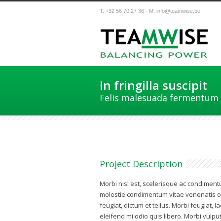
T: +32 56 70 27 36 - M:
info@teamwise.be
In fringilla suscipit
Felis malesuada fermentum
Project Description
Morbi nisl est, scelerisque ac condiment
molestie condimentum vitae venenatis orc
feugiat, dictum et tellus. Morbi feugiat, 
eleifend mi odio quis libero. Morbi vulpu