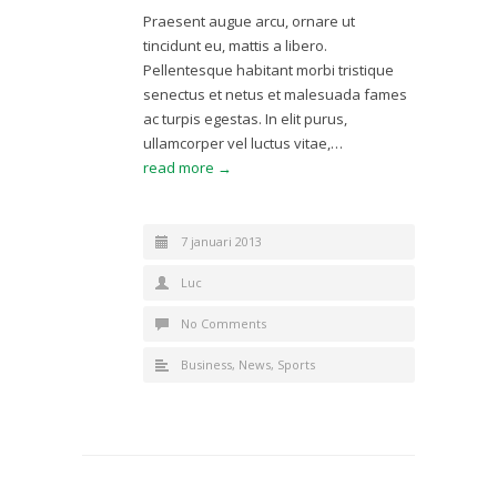
Praesent augue arcu, ornare ut
tincidunt eu, mattis a libero.
Pellentesque habitant morbi tristique
senectus et netus et malesuada fames
ac turpis egestas. In elit purus,
ullamcorper vel luctus vitae,…
read more →
7 januari 2013
Luc
No Comments
Business
,
News
,
Sports